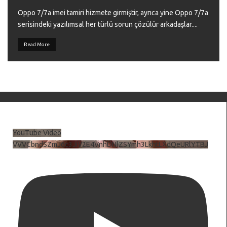
Oppo 7/7a imei tamiri hizmete girmiştir, ayrıca yine Oppo 7/7a
serisindeki yazılımsal her türlü sorun çözülür arkadaşlar.
...
Read More
YouTube Video
VVVCbndSZmJ6c3JiV2E4VnhDNlZSYmh3LkhtLXdQeURlYTBJ