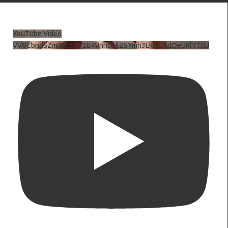
YouTube Video
VVVCbndSZmJ6c3JiV2E4VnhDNlZSYmh3LkhtLXdQeURlYTBJ