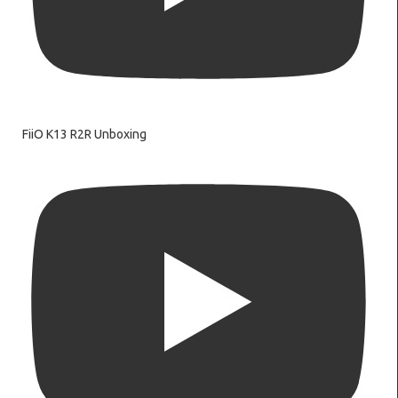
FiiO K13 R2R Unboxing