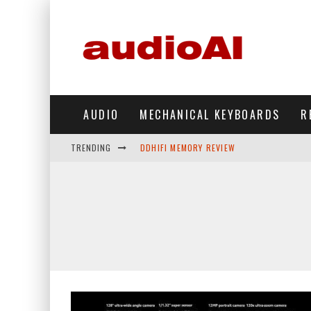
AUDIO
MECHANICAL KEYBOARDS
R
DDHIFI MEMORY REVIEW
TRENDING
WAVESHARE ESP32-S3 KNOB DISPLAY REV
DDHIFI TC44GRIP PHONE DAC REVIEW
HIBY DIGITAL M500 DAP REVIEW
SIMGOT SUPERMIX 5 REVIEW
FIIO FT13 REVIEW
KIWI EARS BELLE REVIEW