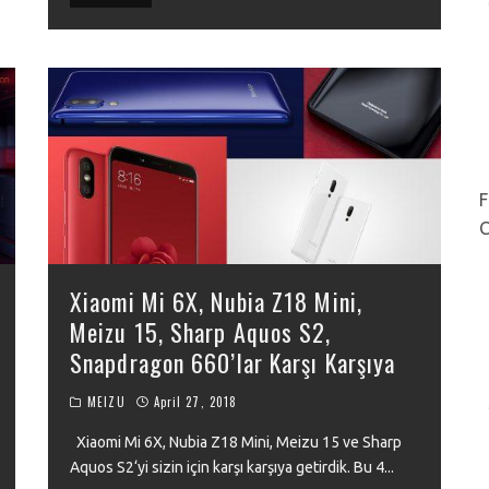
F
C
Xiaomi Mi 6X, Nubia Z18 Mini,
Meizu 15, Sharp Aquos S2,
Snapdragon 660’lar Karşı Karşıya
MEIZU
April 27, 2018
Xiaomi Mi 6X, Nubia Z18 Mini, Meizu 15 ve Sharp
Aquos S2‘yi sizin için karşı karşıya getirdik. Bu 4
...