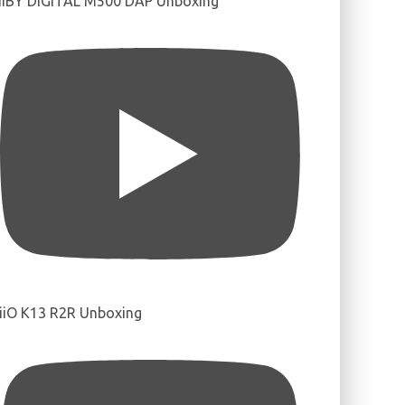
IBY DIGITAL M500 DAP Unboxing
iiO K13 R2R Unboxing