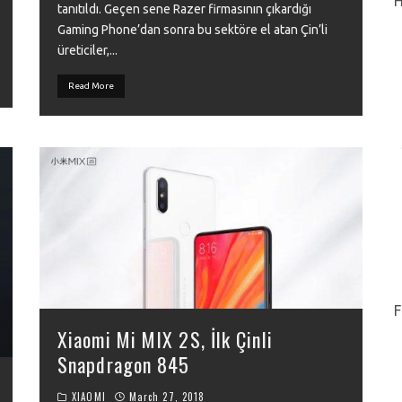
H
tanıtıldı. Geçen sene Razer firmasının çıkardığı
Gaming Phone’dan sonra bu sektöre el atan Çin’li
üreticiler,
...
Read More
F
Xiaomi Mi MIX 2S, İlk Çinli
Snapdragon 845
XIAOMI
March 27, 2018