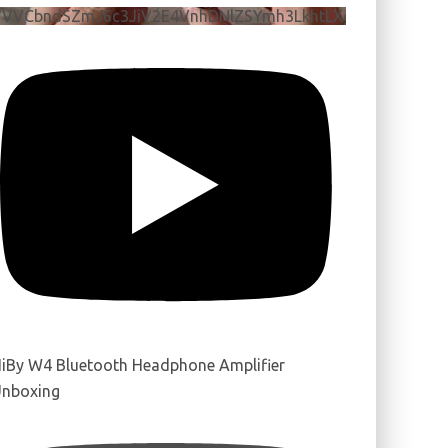
VVVCbndSZmJ6c3JiV2E4VnhDNlZSYmh3LkhtLXdQeURlYTBJ
iBy W4 Bluetooth Headphone Amplifier
nboxing