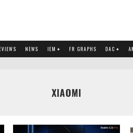
EVIEWS
NEWS
IEM
FR GRAPHS
DAC
A
IEW
XIAOMI
Y