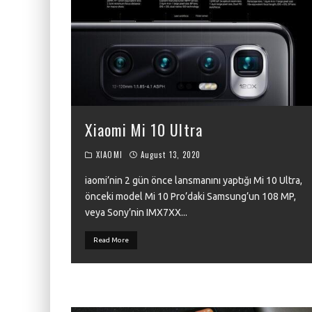
FIIO JH13 REVIEW
ZIIGAAT X HANGOUT AUDIO ODYSSEY 2 RE
ZIIGAAT HORIZON REVIEW
FIIO K13 R2R REVIEW
KIWI EARS ATHEIA REVIEW
Xiaomi Mi 10 Ultra
XIAOMI
August 13, 2020
iaomi’nin 2 gün önce lansmanını yaptığı Mi 10 Ultra,
önceki model Mi 10 Pro’daki Samsung’un 108 MP,
veya Sony’nin IMX7XX
...
Read More