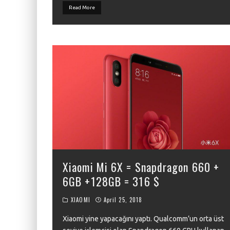
Read More
Xiaomi Mi 6X = Snapdragon 660 +
6GB +128GB = 316 $
XIAOMI
April 25, 2018
Xiaomi yine yapacağını yaptı. Qualcomm’un orta üst