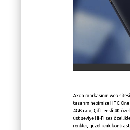
Axon markasının web sitesi 
tasarım hepimize HTC One X 
4GB ram, Çift lensli 4K öze
üst seviye Hi-Fi ses özellik
renkler, güzel renk kontras