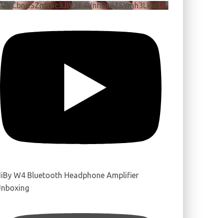
VVVCbndSZmJ6c3JiV2E4VnhDNlZSYmh3LkhtLXdQeURlYTBJ
iBy W4 Bluetooth Headphone Amplifier
nboxing