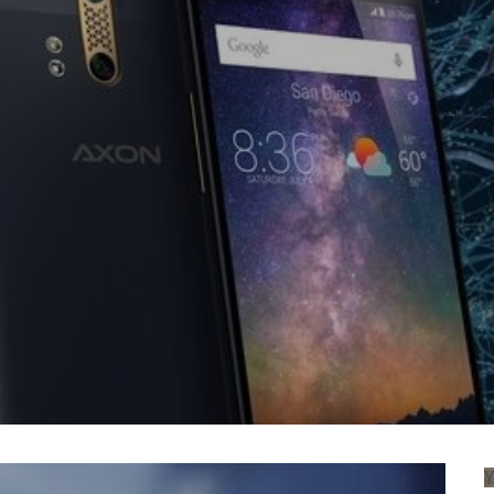
VIEW
Y