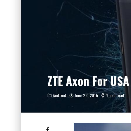
FIIO JH13 REVIEW
ZIIGAAT X HANGOUT AUDIO ODYSSEY 2 RE
ZIIGAAT HORIZON REVIEW
FIIO K13 R2R REVIEW
KIWI EARS ATHEIA REVIEW
ZTE Axon For USA
Android
June 28, 2015
1 min read