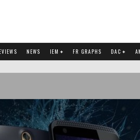
EVIEWS
NEWS
IEM
FR GRAPHS
DAC
A
IEW