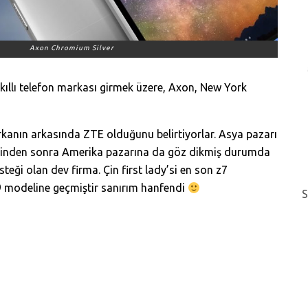
Axon Chromium Silver
kıllı telefon markası girmek üzere, Axon, New York
rkanın arkasında ZTE olduğunu belirtiyorlar. Asya pazarı
lerinden sonra Amerika pazarına da göz dikmiş durumda
teği olan dev firma. Çin first lady’si en son z7
z9 modeline geçmiştir sanırım hanfendi
S