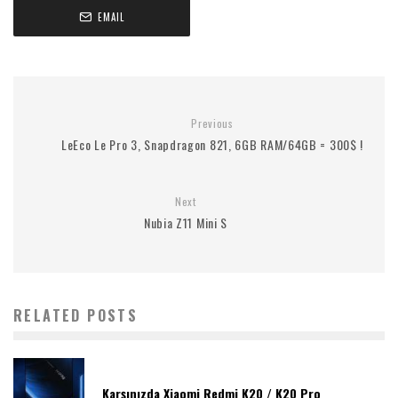
EMAIL
Previous
LeEco Le Pro 3, Snapdragon 821, 6GB RAM/64GB = 300$ !
Next
Nubia Z11 Mini S
RELATED POSTS
Karşınızda Xiaomi Redmi K20 / K20 Pro