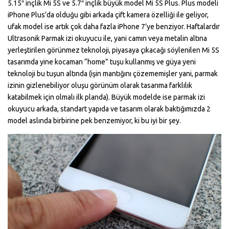
5.15″ inçlik Mi 5S ve 5.7″ inçlik büyük model Mi 5S Plus. Plus modeli
iPhone Plus’da olduğu gibi arkada çift kamera özelliği ile geliyor,
ufak model ise artık çok daha fazla iPhone 7’ye benziyor. Haftalardır
Ultrasonik Parmak izi okuyucu ile, yani camın veya metalin altına
yerleştirilen görünmez teknoloji, piyasaya çıkacağı söylenilen Mi 5S
tasarımda yine kocaman “home” tuşu kullanmış ve güya yeni
teknoloji bu tuşun altında (işin mantığını çözememişler yani, parmak
izinin gizlenebiliyor oluşu görünüm olarak tasarıma farklılık
katabilmek için olmalı ilk planda). Büyük modelde ise parmak izi
okuyucu arkada, standart yapıda ve tasarım olarak baktığımızda 2
model aslında birbirine pek benzemiyor, ki bu iyi bir şey.