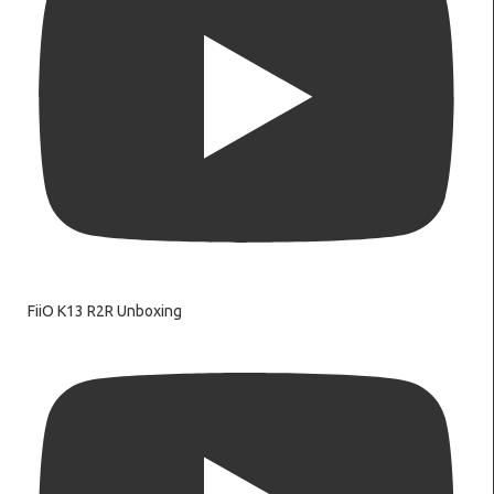
FiiO K13 R2R Unboxing