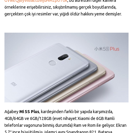
GVwEQjByWBaEtuWjdHM2pUTUk
, bu adresten diğer kamera
örneklerine erişebilirsiniz, sıkıştırılmamış gerçek boyutlarında,
gerçekten çok iyi resimler var, yiğidi öldür hakkını yeme demişler.
Ağabey
Mi 5S Plus
, kardeşinden farklı bir yapıda karşımızda,
4GB/64GB ve 6GB/128GB (evet nihayet Xiaomi de 6GB Ramli
telefonlar vagonuna binmiş durumda) Ram ve Rom ile geliyor. Ekran
5.7″ inçe büyütülmüş, işlemci aynı Snapdragon 821. Batarya