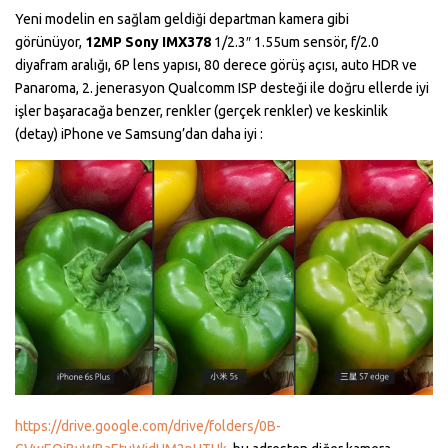
Yeni modelin en sağlam geldiği departman kamera gibi
görünüyor,
12MP Sony IMX378
1/2.3″ 1.55um sensör, f/2.0
diyafram aralığı, 6P lens yapısı, 80 derece görüş açısı, auto HDR ve
Panaroma, 2. jenerasyon Qualcomm ISP desteği ile doğru ellerde iyi
işler başaracağa benzer, renkler (gerçek renkler) ve keskinlik
(detay) iPhone ve Samsung’dan daha iyi :
https://drive.google.com/drive/folders/0B-