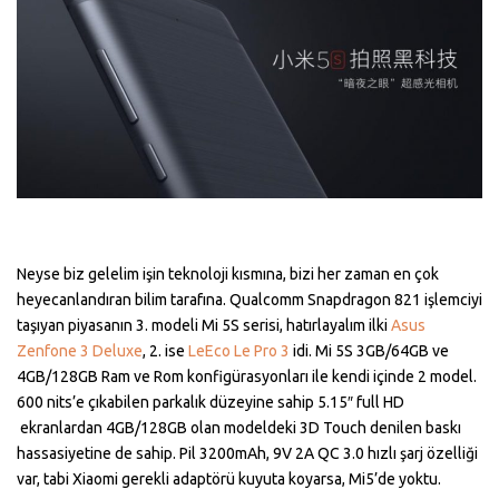
Neyse biz gelelim işin teknoloji kısmına, bizi her zaman en çok
heyecanlandıran bilim tarafına. Qualcomm Snapdragon 821 işlemciyi
taşıyan piyasanın 3. modeli Mi 5S serisi, hatırlayalım ilki
Asus
Zenfone 3 Deluxe
, 2. ise
LeEco Le Pro 3
idi. Mi 5S 3GB/64GB ve
4GB/128GB Ram ve Rom konfigürasyonları ile kendi içinde 2 model.
600 nits’e çıkabilen parkalık düzeyine sahip 5.15″ full HD
ekranlardan 4GB/128GB olan modeldeki 3D Touch denilen baskı
hassasiyetine de sahip. Pil 3200mAh, 9V 2A QC 3.0 hızlı şarj özelliği
var, tabi Xiaomi gerekli adaptörü kuyuta koyarsa, Mi5’de yoktu.