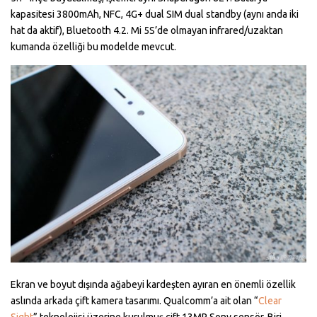
kapasitesi 3800mAh, NFC, 4G+ dual SIM dual standby (aynı anda iki
hat da aktif), Bluetooth 4.2. Mi 5S’de olmayan infrared/uzaktan
kumanda özelliği bu modelde mevcut.
Ekran ve boyut dışında ağabeyi kardeşten ayıran en önemli özellik
aslında arkada çift kamera tasarımı. Qualcomm’a ait olan “
Clear
Sight
” teknolojisi üzerine kurulmuş çift 13MP Sony sensör. Biri