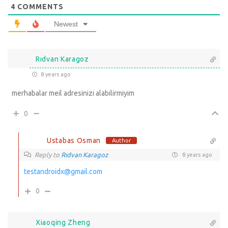
4
COMMENTS
Newest
Rıdvan Karagoz
8 years ago
merhabalar meil adresinizi alabilirmiyim
0
Ustabas Osman
Author
Reply to
Rıdvan Karagoz
8 years ago
testandroidx@gmail.com
0
Xiaoqing Zheng