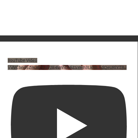
YouTube Video
VVVCbndSZmJ6c3JiV2E4VnhDNlZSYmh3LkhtLXdQeURlYTBJ