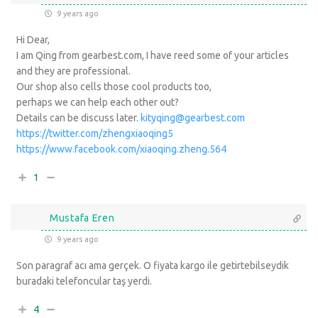
9 years ago
Hi Dear,
I am Qing from gearbest.com, I have reed some of your articles
and they are professional.
Our shop also cells those cool products too,
perhaps we can help each other out?
Details can be discuss later.
kityqing@gearbest.com
https://twitter.com/zhengxiaoqing5
https://www.facebook.com/xiaoqing.zheng.564
1
Mustafa Eren
9 years ago
Son paragraf acı ama gerçek. O fiyata kargo ile getirtebilseydik
buradaki telefoncular taş yerdi.
4