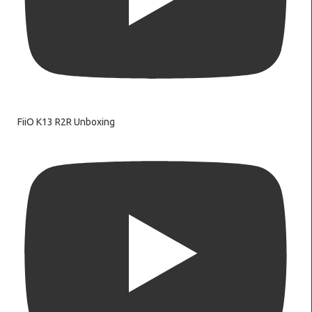
FiiO K13 R2R Unboxing