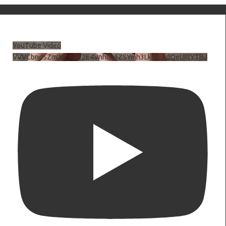
YouTube Video
VVVCbndSZmJ6c3JiV2E4VnhDNlZSYmh3LkhtLXdQeURlYTBJ