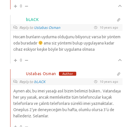
0
bLACK
Reply to
Ustabas Osman
10 years ago
Hocam bunların uydurma olduğunu biliyoruz varsa bir yöntem
oda buradadır
ama siz yöntemi bulup uygulayana kadar
cihaz eskiyor keşke böyle bir uygulama olmasa
0
Ustabas Osman
Author
Reply to
bLACK
10 years ago
Aynen abi, bu imei yasağı asıl bizim belimizi büken.. Vatandaşa
her şey yasak, ancak memlekette tüm telefoncular kaçak
telefonlara ve çalıntı telefonlara sürekli imei yazmaktalar..
Oneplus 2’ye deneyeceğim bu hafta, olumlu olursa 3’ü de
hallederiz. Selamlar.
0