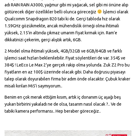
adı RAIN RAIN A3000, yağmur gibi mi yağacak, sel gibi mi önüne alıp
götürecek diğer özellikler belli olunca göreceğiz
İşlemci olarak
Qualcomm Snapdragon 820 tabi ki de. Gerçi tabloda hız olarak
1.59GHz gözükmekte, ancak mühendislik örneği olma ihtimali
yüksek, 2.15’in altında çıkmaz umarım fiyat kırmak için. Ram’e
dikkatinizi çekerim, gerçi alıştık artık, 6GB.
2 Model olma ihtimali yüksek, 4GB/32GB ve 6GB/64GB ve farklı
işlemci saat hızları beklenilebilir. Fiyat söylentileri de var. 354$ ve
384$ ! LeEco Le Max 2’ye gerçek rakip olma yolunda. Zuk Z2 Pro bu
fiyatların en az 100$ üzerinde olacak gibi. Daha doğrusu piyasayı
talep olarak doyurabilen firma bir adım önde olacaktır. Çubuk kraker
misali kırılan Mi5’i saymıyorum..
Benim en çok merak ettiğim kısım, artık iç donanım üç aşağı beş
yukarı birbirini yakaladı ne de olsa, tasarım nasıl olacak ?.. Ve de
tabiki kamera performansı.. Hep beraber göreceğiz..