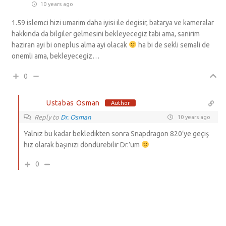
10 years ago
1.59 islemci hizi umarim daha iyisi ile degisir, batarya ve kameralar
hakkinda da bilgiler gelmesini bekleyecegiz tabi ama, sanirim
haziran ayi bi oneplus alma ayi olacak
ha bi de sekli semali de
onemli ama, bekleyecegiz…
0
Ustabas Osman
Author
Reply to
Dr. Osman
10 years ago
Yalnız bu kadar bekledikten sonra Snapdragon 820’ye geçiş
hız olarak başınızı döndürebilir Dr.’um
0