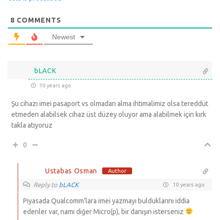
8
COMMENTS
Newest
bLACK
10 years ago
Şu cihazı imei pasaport vs olmadan alma ihtimalimiz olsa tereddüt
etmeden alabilsek cihaz üst düzey oluyor ama alabilmek için kırk
takla atıyoruz
0
Ustabas Osman
Author
Reply to
bLACK
10 years ago
Piyasada Qualcomm’lara imei yazmayı bulduklarını iddia
edenler var, namı diğer Micro(p), bir danışın isterseniz