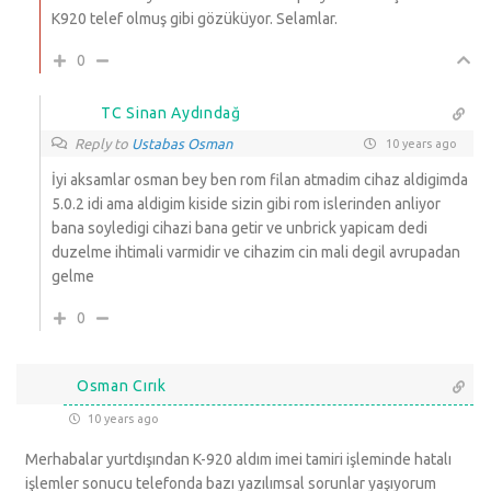
K920 telef olmuş gibi gözüküyor. Selamlar.
0
TC Sinan Aydındağ
Reply to
Ustabas Osman
10 years ago
İyi aksamlar osman bey ben rom filan atmadim cihaz aldigimda
5.0.2 idi ama aldigim kiside sizin gibi rom islerinden anliyor
bana soyledigi cihazi bana getir ve unbrick yapicam dedi
duzelme ihtimali varmidir ve cihazim cin mali degil avrupadan
gelme
0
Osman Cırık
10 years ago
Merhabalar yurtdışından K-920 aldım imei tamiri işleminde hatalı
işlemler sonucu telefonda bazı yazılımsal sorunlar yaşıyorum