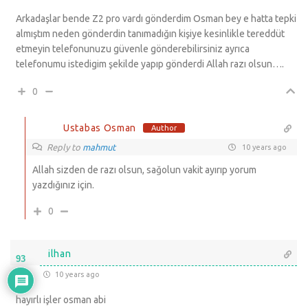
Arkadaşlar bende Z2 pro vardı gönderdim Osman bey e hatta tepki
almıştım neden gönderdin tanımadığın kişiye kesinlikle tereddüt
etmeyin telefonunuzu güvenle gönderebilirsiniz ayrıca
telefonumu istedigim şekilde yapıp gönderdi Allah razı olsun….
0
Ustabas Osman
Author
Reply to
mahmut
10 years ago
Allah sizden de razı olsun, sağolun vakit ayırıp yorum
yazdığınız için.
0
ilhan
93
10 years ago
hayırlı işler osman abi