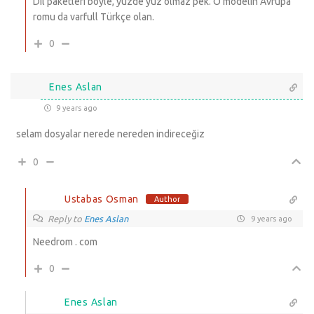
Dil paketleri böyle, yüzde yüz olmaz pek. O modelin Avrupa
romu da varfull Türkçe olan.
0
Enes Aslan
9 years ago
selam dosyalar nerede nereden indireceğiz
0
Ustabas Osman
Author
Reply to
Enes Aslan
9 years ago
Needrom . com
0
Enes Aslan