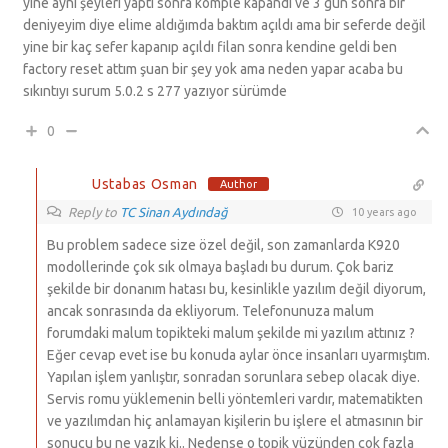
yine ayni şeyleri yaptı sonra komple kapandı ve 3 gün sonra bir
deniyeyim diye elime aldığımda baktım açıldı ama bir seferde değil
yine bir kaç sefer kapanıp açıldı filan sonra kendine geldi ben
factory reset attım şuan bir şey yok ama neden yapar acaba bu
sıkıntıyı surum 5.0.2 s 277 yazıyor sürümde
0
Ustabas Osman
Author
Reply to
TC Sinan Aydındağ
10 years ago
Bu problem sadece size özel değil, son zamanlarda K920
modollerinde çok sık olmaya başladı bu durum. Çok bariz
şekilde bir donanım hatası bu, kesinlikle yazılım değil diyorum,
ancak sonrasında da ekliyorum. Telefonunuza malum
forumdaki malum topikteki malum şekilde mi yazılım attınız ?
Eğer cevap evet ise bu konuda aylar önce insanları uyarmıştım.
Yapılan işlem yanlıştır, sonradan sorunlara sebep olacak diye.
Servis romu yüklemenin belli yöntemleri vardır, matematikten
ve yazılımdan hiç anlamayan kişilerin bu işlere el atmasının bir
sonucu bu ne yazık ki.. Nedense o topik yüzünden çok fazla