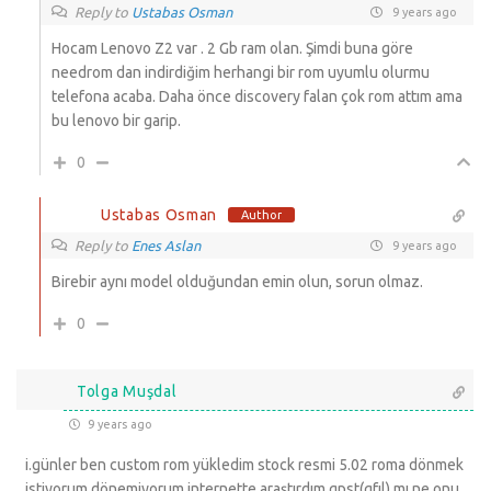
Reply to
Ustabas Osman
9 years ago
Hocam Lenovo Z2 var . 2 Gb ram olan. Şimdi buna göre
needrom dan indirdiğim herhangi bir rom uyumlu olurmu
telefona acaba. Daha önce discovery falan çok rom attım ama
bu lenovo bir garip.
0
Ustabas Osman
Author
Reply to
Enes Aslan
9 years ago
Birebir aynı model olduğundan emin olun, sorun olmaz.
0
Tolga Muşdal
9 years ago
i.günler ben custom rom yükledim stock resmi 5.02 roma dönmek
istiyorum dönemiyorum.internette araştırdım qpst(qfıl) mı ne onu