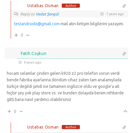
Ustabas Osman
Author
Reply to
Vedat Şengül
7 years ago
testandroidx@gmail.com
mail atın iletişim bilgilerini yazayım.
0
Fatih Coşkun
9 years ago
hocam selamlar çinden gelen k920 z2 pro telefon sorun verdi
bende fabrika ayarlarına döndüm cihaz zaten tam analamıylada
türkçe değildi şimdi ise tamamen ingilizce oldu ve google’a ait
hiçbir şey yok play store vs. ve bunden dolayıda benim rehberde
gitti bana nasıl yardımcı olabilirsiniz
0
Ustabas Osman
Author