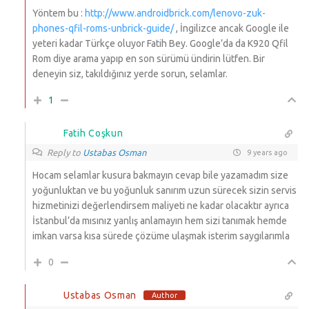
Yöntem bu :
http://www.androidbrick.com/lenovo-zuk-
phones-qfil-roms-unbrick-guide/
, İngilizce ancak Google ile
yeteri kadar Türkçe oluyor Fatih Bey. Google’da da K920 Qfil
Rom diye arama yapıp en son sürümü ündirin lütfen. Bir
deneyin siz, takıldığınız yerde sorun, selamlar.
1
Fatih Coşkun
Reply to
Ustabas Osman
9 years ago
Hocam selamlar kusura bakmayın cevap bile yazamadım size
yoğunluktan ve bu yoğunluk sanırım uzun sürecek sizin servis
hizmetinizi değerlendirsem maliyeti ne kadar olacaktır ayrıca
İstanbul’da mısınız yanlış anlamayın hem sizi tanımak hemde
imkan varsa kısa sürede çözüme ulaşmak isterim saygılarımla
0
Ustabas Osman
Author