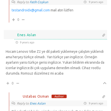
Reply to
Fatih Coşkun
9 years ago
testandroidx@gmail.com
mail atın lütfen
0
Enes Aslan
9 years ago
Hocam Lenovo Vibe Z2 ye dil paketi yüklemeye çalıştım yüklendi
ama herşey türkçe olmadı . Yarı türkçe yarı ingilizce. Örneğin
ayarların yarısı türkçe gerisi ingilizce. Yukarı bildirim ekranında da
iconlar ingilizce.Bi çok uygulama denedim olmadı. Cihaz rootlu
durumda. Romsuz düzelmez mi acaba
0
Ustabas Osman
Author
Reply to
Enes Aslan
9 years ago