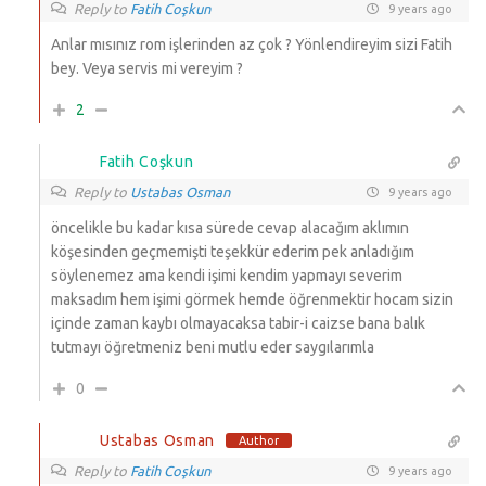
Reply to
Fatih Coşkun
9 years ago
Anlar mısınız rom işlerinden az çok ? Yönlendireyim sizi Fatih
bey. Veya servis mi vereyim ?
2
Fatih Coşkun
Reply to
Ustabas Osman
9 years ago
öncelikle bu kadar kısa sürede cevap alacağım aklımın
köşesinden geçmemişti teşekkür ederim pek anladığım
söylenemez ama kendi işimi kendim yapmayı severim
maksadım hem işimi görmek hemde öğrenmektir hocam sizin
içinde zaman kaybı olmayacaksa tabir-i caizse bana balık
tutmayı öğretmeniz beni mutlu eder saygılarımla
0
Ustabas Osman
Author
Reply to
Fatih Coşkun
9 years ago