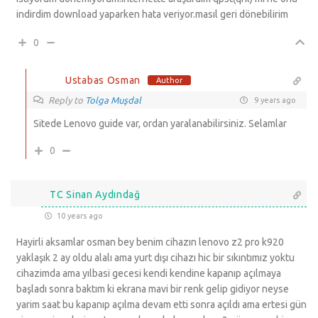
indirdim download yaparken hata veriyor.masıl geri dönebilirim
0
Ustabas Osman
Author
Reply to
Tolga Muşdal
9 years ago
Sitede Lenovo guide var, ordan yaralanabilirsiniz. Selamlar
0
TC Sinan Aydındağ
10 years ago
Hayirli aksamlar osman bey benim cihazın lenovo z2 pro k920
yaklaşık 2 ay oldu alalı ama yurt dışı cihazı hic bir sıkıntımız yoktu
cihazimda ama yılbasi gecesi kendi kendine kapanıp açılmaya
başladı sonra baktım ki ekrana mavi bir renk gelip gidiyor neyse
yarim saat bu kapanıp açılma devam etti sonra açıldı ama ertesi gün