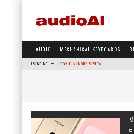
AUDIO
MECHANICAL KEYBOARDS
R
TRENDING
DDHIFI MEMORY REVIEW
WAVESHARE ESP32-S3 KNOB DISPLAY REV
DDHIFI TC44GRIP PHONE DAC REVIEW
HIBY DIGITAL M500 DAP REVIEW
SIMGOT SUPERMIX 5 REVIEW
M
FIIO FT13 REVIEW