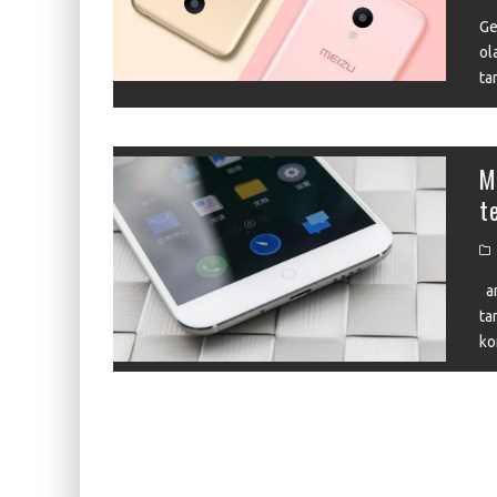
KIWI EARS BELLE REVIEW
Ge
FIIO JH13 REVIEW
ol
ta
ZIIGAAT X HANGOUT AUDIO ODYSSEY 2 RE
ZIIGAAT HORIZON REVIEW
M
FIIO K13 R2R REVIEW
t
KIWI EARS ATHEIA REVIEW
an
ta
ko