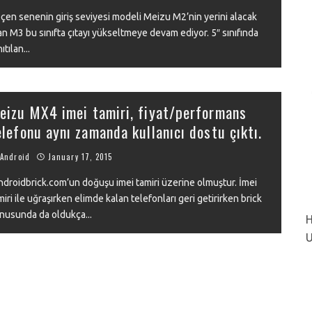
çen senenin giriş seviyesi modeli Meizu M2’nin yerini alacak
an M3 bu sınıfta çıtayı yükseltmeye devam ediyor. 5″ sınıfında
nıtılan
...
VIEW
eizu MX4 imei tamiri, fiyat/performans
elefonu aynı zamanda kullanıcı dostu çıktı.
Android
January 17, 2015
droidbrick.com’un doğuşu imei tamiri üzerine olmuştur. İmei
miri ile uğraşırken elimde kalan telefonları geri getirirken brick
nusunda da oldukça
...
H
U