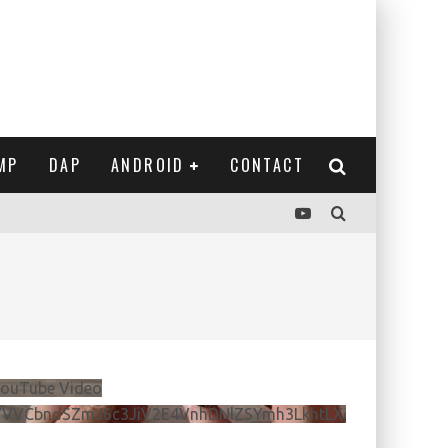
MP
DAP
ANDROID
CONTACT
ouTube Video
VVVCbndSZmJ6c3JiV2E4VnhDNlZSYmh3LkhtLXdQeURlYTBJ