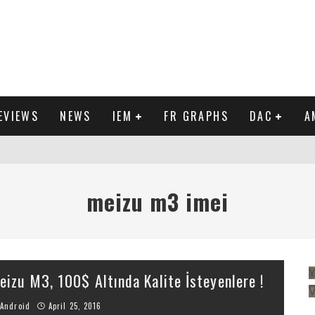
EVIEWS
NEWS
IEM
FR GRAPHS
DAC
A
IEW
meizu m3 imei
Y
eizu M3, 100$ Altında Kalite İsteyenlere !
Android
April 25, 2016