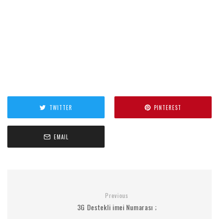
TWITTER
PINTEREST
EMAIL
Previous
3G Destekli imei Numarası ;