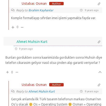
Ustabas Osman
Author
Reply to
Ibrahim Kayhanlar
9 years ago
Komple formatlayıp sıfırdan imei işlemi yapmakta fayda var.
0
Ahmet Muhsin Kurt
9 years ago
Bunları gordukten sonra kaanimizida gordukten sonra Muhsin diye
telefon cikarasim geliyor nasıl olsa çinden alıp garanti veriyorlar ?
0
Ustabas Osman
Author
Reply to
Ahmet Muhsin Kurt
9 years ago
Gerçek anlamda ilk Türk tasarım telefonun markası Osman’nın
Os’u olacak
Os = Operating System
Osman = Operating