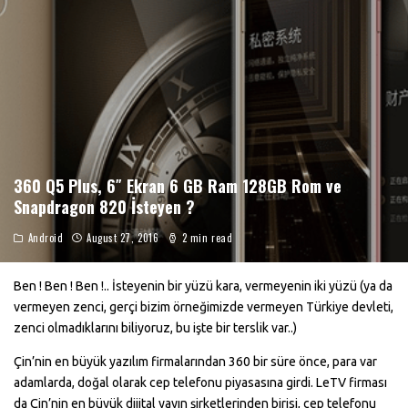
360 Q5 Plus, 6″ Ekran 6 GB Ram 128GB Rom ve
Snapdragon 820 İsteyen ?
Android
August 27, 2016
2 min read
Ben ! Ben ! Ben !.. İsteyenin bir yüzü kara, vermeyenin iki yüzü (ya da
vermeyen zenci, gerçi bizim örneğimizde vermeyen Türkiye devleti,
zenci olmadıklarını biliyoruz, bu işte bir terslik var..)
Çin’nin en büyük yazılım firmalarından 360 bir süre önce, para var
adamlarda, doğal olarak cep telefonu piyasasına girdi. LeTV firması
da Çin’nin en büyük dijital yayın şirketlerinden birisi, cep telefonu