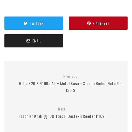
TWITTER
PINTEREST
EMAIL
Previous
Helio X20 + 4100mAh + Metal Kasa = Xiaomi Redmi Note 4 =
135 $
Next
Fasonlar Kralı (!) ‘3D Touch’ Destekli Reeder P10S