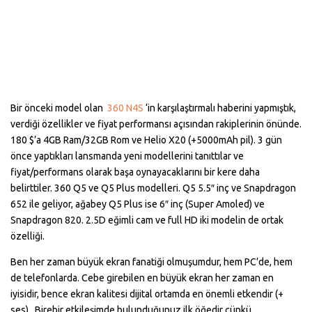
Bir önceki model olan
360 N4S
‘in karşılaştırmalı haberini yapmıştık,
verdiği özellikler ve fiyat performansı açısından rakiplerinin önünde.
180 $’a 4GB Ram/32GB Rom ve Helio X20 (+5000mAh pil). 3 gün
önce yaptıkları lansmanda yeni modellerini tanıttılar ve
fiyat/performans olarak başa oynayacaklarını bir kere daha
belirttiler. 360 Q5 ve Q5 Plus modelleri. Q5 5.5″ inç ve Snapdragon
652 ile geliyor, ağabey Q5 Plus ise 6″ inç (Super Amoled) ve
Snapdragon 820. 2.5D eğimli cam ve full HD iki modelin de ortak
özelliği.
Ben her zaman büyük ekran fanatiği olmuşumdur, hem PC’de, hem
de telefonlarda. Cebe girebilen en büyük ekran her zaman en
iyisidir, bence ekran kalitesi dijital ortamda en önemli etkendir (+
ses). Birebir etkileşimde bulunduğunuz ilk öğedir çünkü..