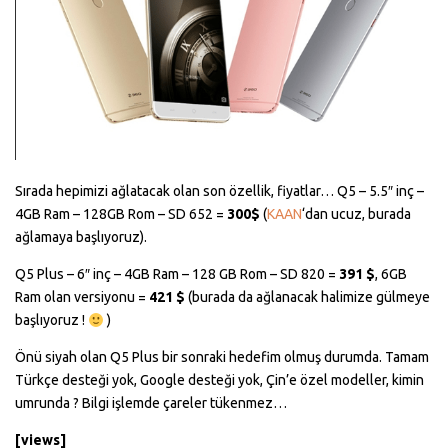
Sırada hepimizi ağlatacak olan son özellik, fiyatlar… Q5 – 5.5″ inç –
4GB Ram – 128GB Rom – SD 652 =
300$
(
KAAN
‘dan ucuz, burada
ağlamaya başlıyoruz).
Q5 Plus – 6″ inç – 4GB Ram – 128 GB Rom – SD 820 =
391 $
, 6GB
Ram olan versiyonu =
421 $
(burada da ağlanacak halimize gülmeye
başlıyoruz !
)
Önü siyah olan Q5 Plus bir sonraki hedefim olmuş durumda. Tamam
Türkçe desteği yok, Google desteği yok, Çin’e özel modeller, kimin
umrunda ? Bilgi işlemde çareler tükenmez…
[views]