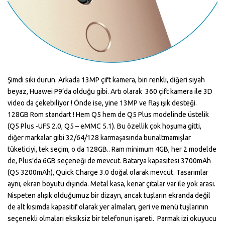
Şimdi sıkı durun. Arkada 13MP çift kamera, biri renkli, diğeri siyah
beyaz, Huawei P9’da olduğu gibi. Artı olarak 360 çift kamera ile 3D
video da çekebiliyor ! Önde ise, yine 13MP ve flaş ışık desteği.
128GB Rom standart ! Hem Q5 hem de Q5 Plus modelinde üstelik
(Q5 Plus -UFS 2.0, Q5 – eMMC 5.1). Bu özellik çok hoşuma gitti,
diğer markalar gibi 32/64/128 karmaşasında bunaltmamışlar
tüketiciyi, tek seçim, o da 128GB.. Ram minimum 4GB, her 2 modelde
de, Plus’da 6GB seçeneği de mevcut. Batarya kapasitesi 3700mAh
(Q5 3200mAh), Quick Charge 3.0 doğal olarak mevcut. Tasarımlar
aynı, ekran boyutu dışında. Metal kasa, kenar çıtalar var ile yok arası.
Nispeten alışık olduğumuz bir dizayn, ancak tuşların ekranda değil
de alt kısımda kapasitif olarak yer almaları, geri ve menü tuşlarının
seçenekli olmaları eksiksiz bir telefonun işareti. Parmak izi okuyucu