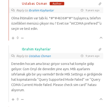
Ustabas Osman
Author
Reply to
Ibrahim Kayhanlar
9 years ago
Olma ihtimalim var tabi ki. *#*#4636#*#* tuşlayınca, telefon
özellikleri menüsü çıkıyor mu ? Evet ise “WCDMA prefered”‘ü
seçin ve test edin.
0
Ibrahim Kayhanlar
Reply to
Ustabas Osman
9 years ago
Denedim hocam ama biraz giriyor sonra hat komple gidip
geliyor. Gsm Onyl de denedim yine aynı. Mtk ayarlarını
sıfırlamak gibi bir şey varmıdır? Birde Mtk Settings e girdiğimde
hat kopmalarında “Query Supported Mode Failed” ve “Query
CDMA Current Mode Failed. Please check sim card” hatası
alıyorum.
0