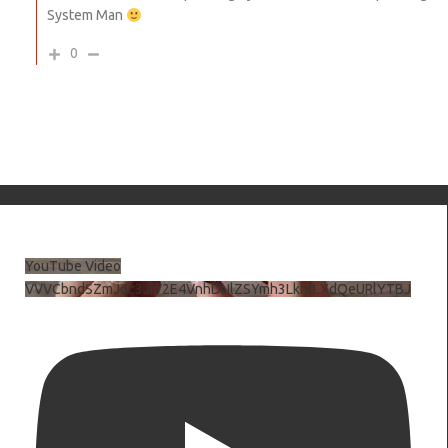
System Man
0
YouTube Video
VVVCbndSZmJ6c3JiV2E4VnhDNlZSYmh3LkhtLXdQeURlYTBJ